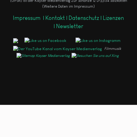
(GPSR) ist der Kayser Medienverlag Zur Schanze 12 D-33154 Salzkotten
(Weitere Daten im Impressum)
Impressum
|
Kontakt |
Datenschutz |
Lizenzen
|
Newsletter
Filmmusik