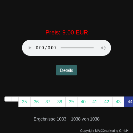
Preis:
9.00 EUR
Details
35
36
37
38
39
40
41
42
43
44
Ergebnisse 1033 – 1038 von 1038
Copyright MAXXmarketing GmbH