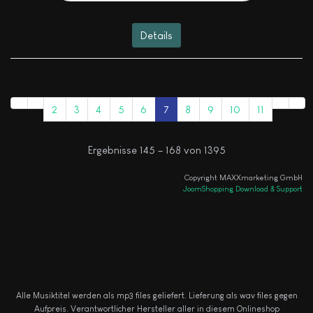
Details
2
3
4
5
6
7
8
9
10
11
Ergebnisse 145 – 168 von 1395
Copyright MAXXmarketing GmbH
JoomShopping Download & Support
Alle Musiktitel werden als mp3 files geliefert. Lieferung als wav files gegen
Aufpreis.
Verantwortlicher Hersteller aller in diesem Onlineshop